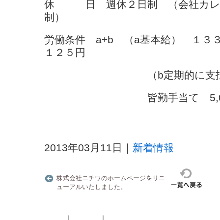
休 日 週休２日制 （会社カレ
制）
労働条件 a+b （a基本給） １３
１２５円
（b定期的に支払わ
皆勤手当て 5,000円～
2013年03月11日
｜
新着情報
株式会社ニチワのホームページをリニ
ューアルいたしました。
ホーム
｜
会社案内
｜
産業廃棄物・特別産業廃棄物収集運